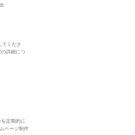
e-
スしてくださ
択の詳細につ
ーを定期的に
ムページ制作