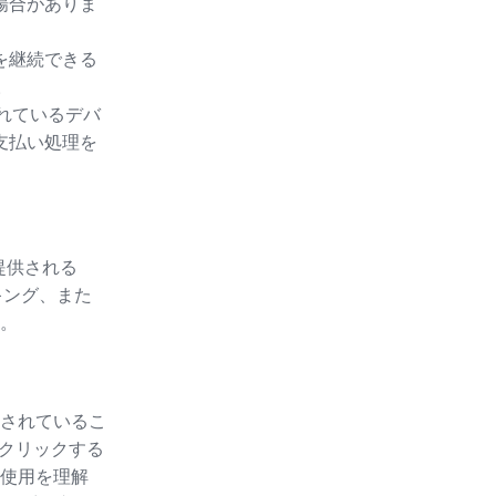
場合がありま
を継続できる
。
されているデバ
支払い処理を
提供される
キング、また
。
されているこ
をクリックする
使用を理解