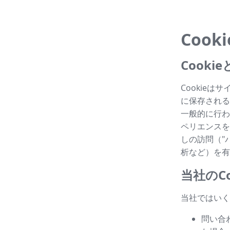
Cook
Cook
Cookie
に保存される
一般的に行わ
ペリエンスを
しの訪問（"パ
析など）を有
当社のCo
当社ではいく
問い合