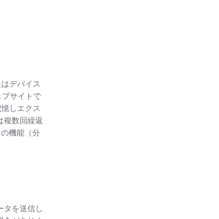
たはデバイス
ェブサイトで
記憶しエクス
たは複数回繰返
ースの機能（分
ータを送信し